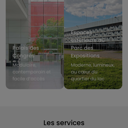
Espaces
extérieurs du
Palais des
Parc des
Congrès
Expositions
Modulaire,
Moderne, lumineux,
contemporain et
au cœur du
facile d’accès
quartier du lac
Les services