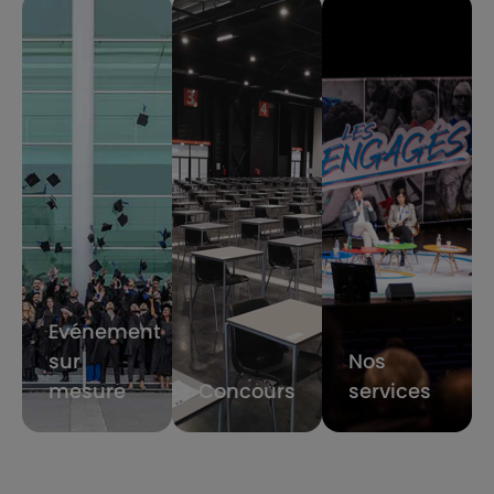
Evénement
sur
Nos
mesure
Concours
services