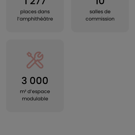
1 277
10
places dans
salles de
l’amphithéâtre
commission
3 000
m² d’espace
modulable