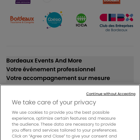
Bordeaux Events And More
Votre événement professionnel
Votre accompagnement sur mesure
Continue without Accepting
Suivez-nous
We take care of your privacy
We use cookies to provide you the best possible
BEAM LinkedIn
BEAM Instagram
BEAM YouTube
experience, optimize certain features and measure
the audience. These data are necessary to provide
you offers and services tailored to your preferences.
Click on “Agree and Close” to give your consent and