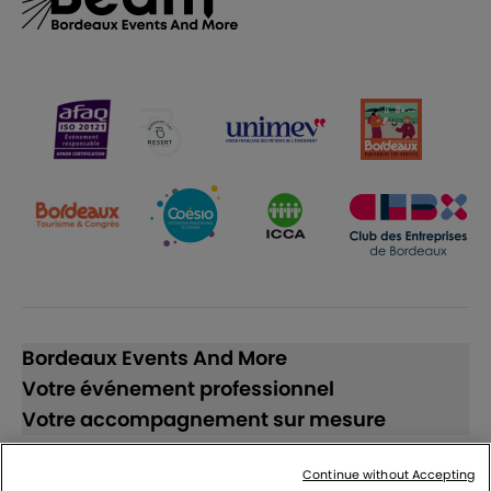
Bordeaux Events And More
Votre événement professionnel
Votre accompagnement sur mesure
Continue without Accepting
Suivez-nous