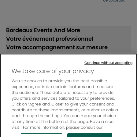
Bordeaux Events And More
Votre événement professionnel
Votre accompagnement sur mesure
Continue without Accepting
Suivez-nous
We take care of your privacy
We use cookies to provide you the best possible
BEAM LinkedIn
BEAM Instagram
BEAM YouTube
experience, optimize certain features and measure
the audience. These data are necessary to provide
you offers and services tailored to your preferences.
Click on “Agree and Close” to give your consent and
contribute to these improvements, or authorize only a
© Bordeaux Events And More | Rue Jean Samazeuilh - CS
part through the settings. You can make your choice
20088 - 33070 Bordeaux cedex - France
at any time at the bottom of the page. Have a nice
Mentions légales
|
visit ! For more information, please consult our
Charte de protection des données personnelles
|
Cookies Settings