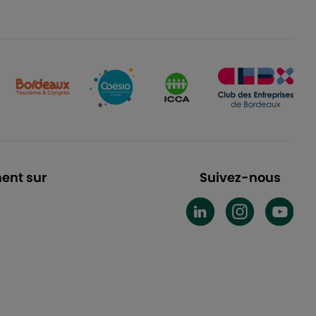
ent sur
Suivez-nous
BEAM LinkedIn
BEAM Instag
BEAM 