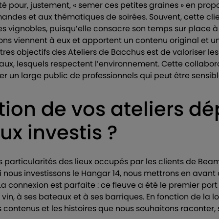
ité pour, justement, « semer ces petites graines » en pro
des et aux thématiques de soirées. Souvent, cette clien
es vignobles, puisqu’elle consacre son temps sur place
ions viennent à eux et apportent un contenu original et 
utres objectifs des Ateliers de Bacchus est de valoriser le
aux, lesquels respectent l’environnement. Cette collabo
 un large public de professionnels qui peut être sensible
tion de vos ateliers d
eux investis ?
es particularités des lieux occupés par les clients de Be
i nous investissons le Hangar 14, nous mettrons en avant 
La connexion est parfaite : ce fleuve a été le premier port
vin, à ses bateaux et à ses barriques. En fonction de la l
os contenus et les histoires que nous souhaitons raconter