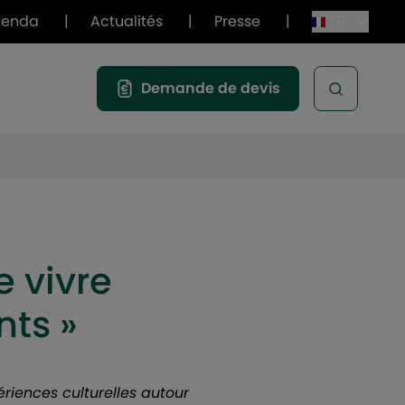
genda
|
Actualités
|
Presse
|
FR
Demande de devis
Open sea
e vivre
ts »
riences culturelles autour