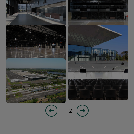
1
2
Page précédente
Page suivante<