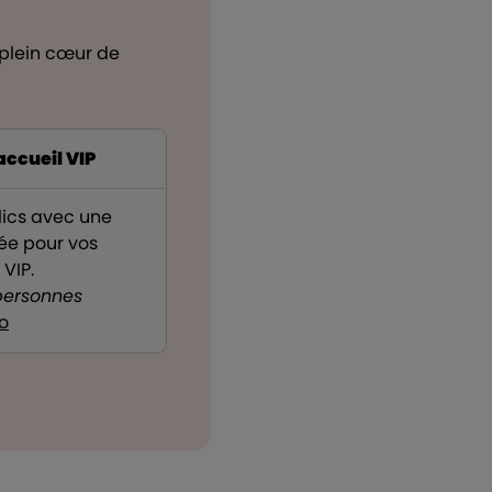
 plein cœur de
ccueil VIP
ics avec une
iée pour vos
VIP.
 personnes
fo