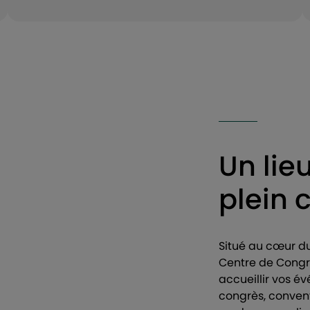
Un lie
plein 
Situé au cœur du
Centre de Congrè
accueillir vos év
congrès, convent