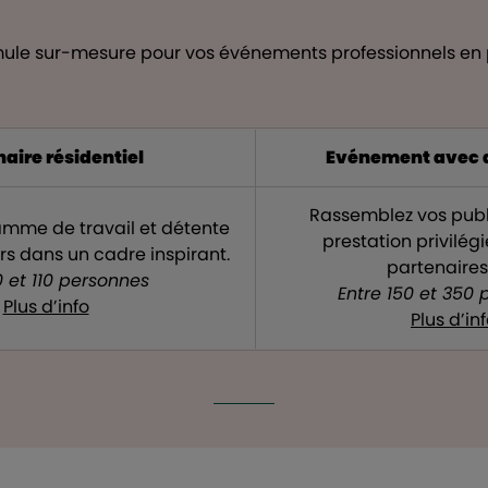
mule sur-mesure pour vos événements professionnels en
aire résidentiel
Evénement avec a
Rassemblez vos publ
amme de travail et détente
prestation privilég
urs dans un cadre inspirant.
partenaires 
0 et 110 personnes
Entre 150 et 350
Plus d’info
Plus d’in