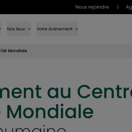
Nous rejoindre
|
A
Nos lieux
Votre évènement
Cité Mondiale
ment au Centr
é Mondiale
e humaine