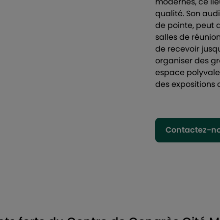
modernes, ce lie
qualité. Son aud
de pointe, peut a
salles de réunio
de recevoir jusq
organiser des gr
espace polyvalen
des expositions 
Contactez-n