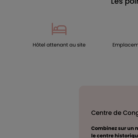
Les poi
Hôtel attenant au site
Emplaceme
Centre de Cong
Combinez sur un m
le centre historiq